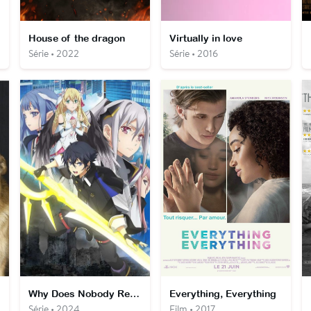
House of the dragon
Virtually in love
Série • 2022
Série • 2016
Why Does Nobody Remember Me in This World?
Everything, Everything
Série • 2024
Film • 2017