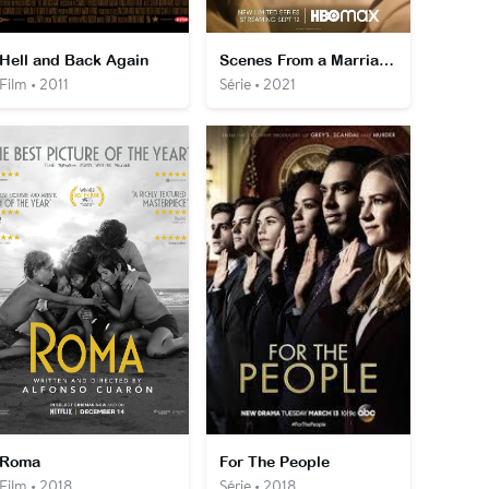
Hell and Back Again
Scenes From a Marriage
Film • 2011
Série • 2021
Roma
For The People
Film • 2018
Série • 2018