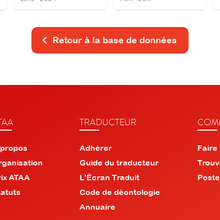
Retour à la base de données
TAA
TRADUCTEUR
COMM
 propos
Adhérer
Faire
rganisation
Guide du traducteur
Trouv
rix ATAA
L'Écran Traduit
Poste
tatuts
Code de déontologie
Annuaire