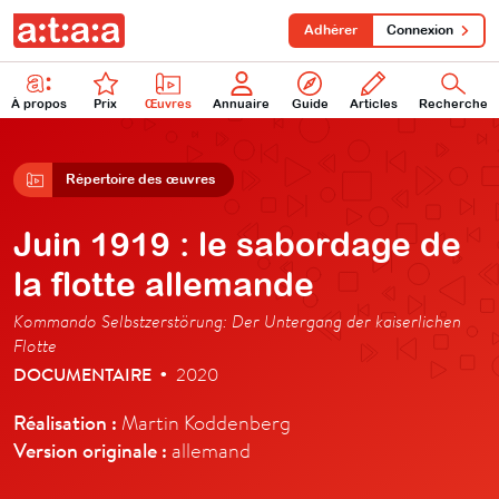
Adhérer
Connexion
À propos
Prix
Œuvres
Annuaire
Guide
Articles
Recherche
Répertoire des œuvres
Juin 1919 : le sabordage de
la flotte allemande
Kommando Selbstzerstörung: Der Untergang der kaiserlichen
Flotte
DOCUMENTAIRE
2020
•
Réalisation :
Martin Koddenberg
Version originale :
allemand