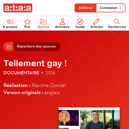
Adhérer
Connexion
À propos
Prix
Œuvres
Annuaire
Guide
Articles
Recherche
Répertoire des œuvres
Tellement gay !
DOCUMENTAIRE
2014
•
Réalisation :
Maxime Donzel
Version originale :
anglais