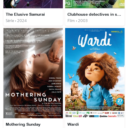
The Elusive Samurai
Clubhouse detectives in scavenger hunt
Série • 2024
Film • 2003
Mothering Sunday
Wardi