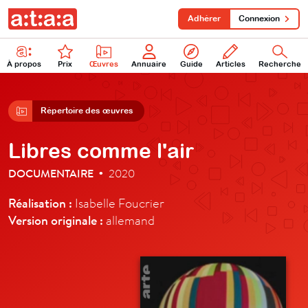
Adhérer
Connexion
À propos
Prix
Œuvres
Annuaire
Guide
Articles
Recherche
Répertoire des œuvres
Libres comme l'air
DOCUMENTAIRE
2020
•
Réalisation :
Isabelle Foucrier
Version originale :
allemand