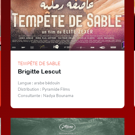
TEMPÊTE DE SABLE
Brigitte Lescut
Langue : arabe bédouin
Distribution : Pyramide Films
Consultante : Nadya Bounama