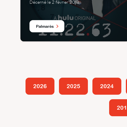
Décerné le 2 février 2018
Palmarès
2026
2025
2024
201