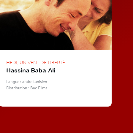
HEDI, UN VENT DE LIBERTÉ
Hassina Baba-Ali
Langue : arabe tunisien
Distribution : Bac Films