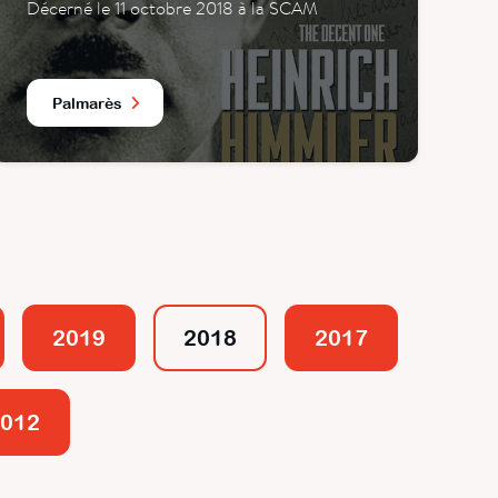
Décerné le 11 octobre 2018 à la SCAM
Palmarès
2019
2018
2017
012