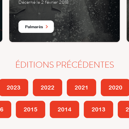
Décerné le 2 février 2018
Palmarès
ÉDITIONS PRÉCÉDENTES
2023
2022
2021
2020
6
2015
2014
2013
2