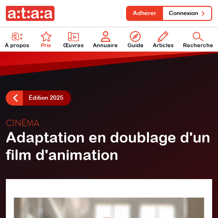
Adhérer
Connexion
À propos
Prix
Œuvres
Annuaire
Guide
Articles
Recherche
Édition 2025
CINÉMA
Adaptation en doublage d'un
film d'animation