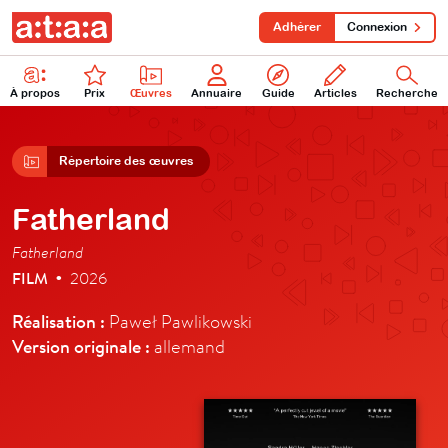
Adhérer
Connexion
À propos
Prix
Œuvres
Annuaire
Guide
Articles
Recherche
Répertoire des œuvres
Fatherland
Fatherland
FILM
2026
•
Réalisation :
Paweł Pawlikowski
Version originale :
allemand