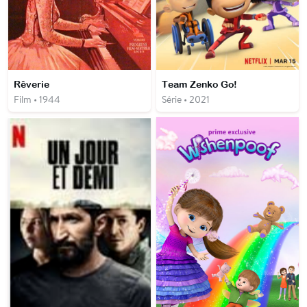
Rêverie
Team Zenko Go!
Film • 1944
Série • 2021