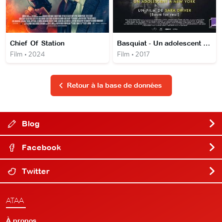
Chief Of Station
Basquiat - Un adolescent à New York
Film • 2024
Film • 2017
Retour à la base de données
Blog
Facebook
Twitter
ATAA
À propos