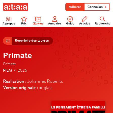
Adhérer
Connexion
À propos
Prix
Œuvres
Annuaire
Guide
Articles
Recherche
Répertoire des œuvres
Primate
Primate
FILM
2026
•
Réalisation :
Johannes Roberts
Version originale :
anglais