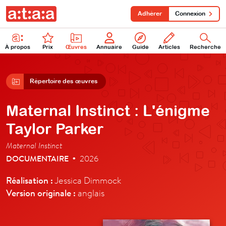
Adhérer
Connexion
À propos
Prix
Œuvres
Annuaire
Guide
Articles
Recherche
Répertoire des œuvres
Maternal Instinct : L'énigme
Taylor Parker
Maternal Instinct
DOCUMENTAIRE
2026
•
Réalisation :
Jessica Dimmock
Version originale :
anglais