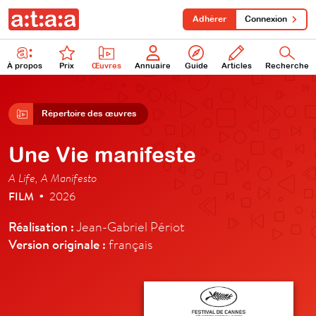
Adhérer
Connexion
À propos
Prix
Œuvres
Annuaire
Guide
Articles
Recherche
Répertoire des œuvres
Une Vie manifeste
A Life, A Manifesto
FILM
2026
•
Réalisation :
Jean-Gabriel Périot
Version originale :
français