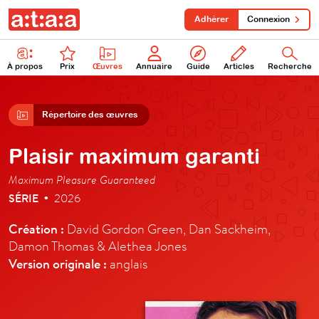
Adhérer
Connexion
À propos
Prix
Œuvres
Annuaire
Guide
Articles
Recherche
Répertoire des œuvres
Plaisir maximum garanti
Maximum Pleasure Guaranteed
SÉRIE
2026
•
Création :
David Gordon Green, Dan Sackheim,
Damon Thomas & Alethea Jones
Version originale :
anglais