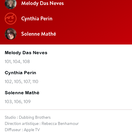
Melody Das Neves
Cynthia Perin
Solenne Mathé
Melody Das Neves
101, 104, 108
Cynthia Perin
102, 105, 107, 110
Solenne Mathé
103, 106, 109
Studio : Dubbing Brothers
Direction artistique : Rebecca Benhamour
Diffuseur : Apple TV