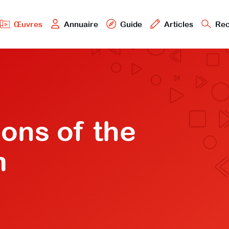
Œuvres
Annuaire
Guide
Articles
Rec
ons of the
m