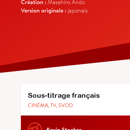
Création :
Masahiro Ando
Version originale :
japonais
Sous-titrage français
CINÉMA, TV, SVOD
Kevin Stocker