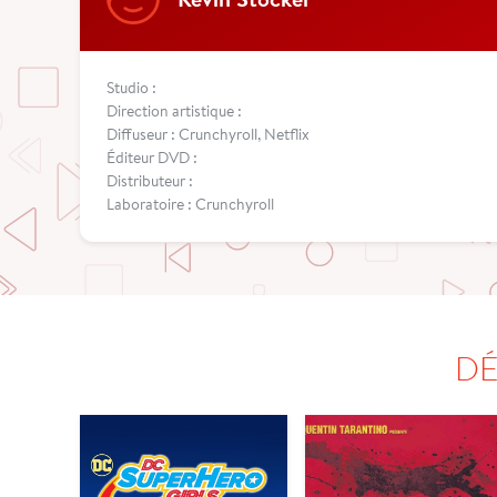
Studio :
Direction artistique :
Diffuseur : Crunchyroll, Netflix
Éditeur DVD :
Distributeur :
Laboratoire : Crunchyroll
DÉ