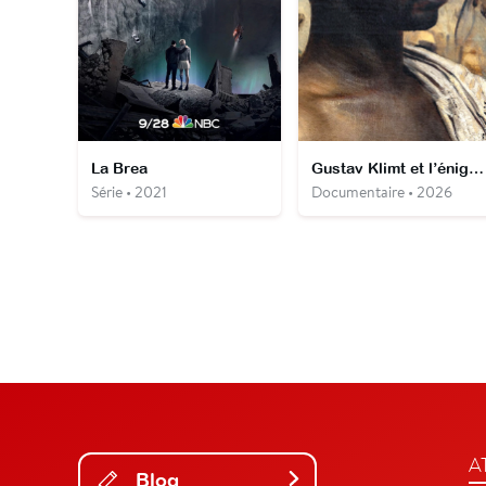
La Brea
Gustav Klimt et l’énigme du prince ghanéen
Série • 2021
Documentaire • 2026
A
Blog