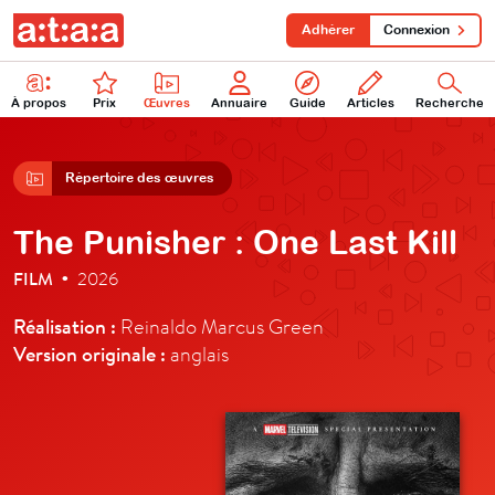
Adhérer
Connexion
À propos
Prix
Œuvres
Annuaire
Guide
Articles
Recherche
Répertoire des œuvres
The Punisher : One Last Kill
FILM
2026
•
Réalisation :
Reinaldo Marcus Green
Version originale :
anglais