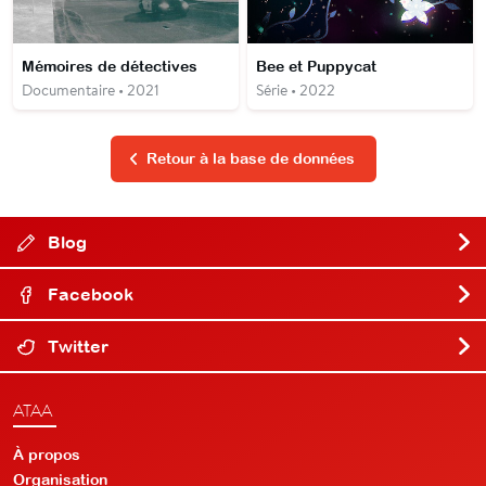
Mémoires de détectives
Bee et Puppycat
Documentaire • 2021
Série • 2022
Retour à la base de données
Blog
Facebook
Twitter
ATAA
À propos
Organisation