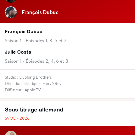
François Dubuc
François Dubuc
Saison 1 - Épisodes 1, 3, 5 et 7
Julie Costa
Saison 1 - Épisodes 2, 4, 6 et 8
Studio : Dubbing Brothers
Direction artistique : Hervé Rey
Diffuseur : Apple TV+
Sous-titrage allemand
SVOD • 2026