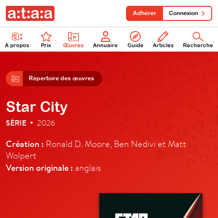
Adhérer
Connexion
À propos
Prix
Œuvres
Annuaire
Guide
Articles
Recherche
Répertoire des œuvres
Star City
SÉRIE
2026
•
Création :
Ronald D. Moore, Ben Nedivi et Matt
Wolpert
Version originale :
anglais