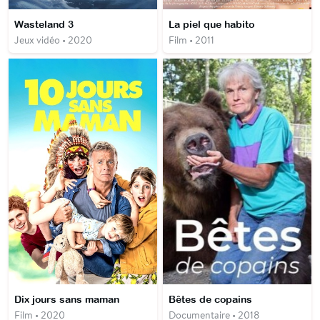
Wasteland 3
La piel que habito
Jeux vidéo • 2020
Film • 2011
Dix jours sans maman
Bêtes de copains
Film • 2020
Documentaire • 2018