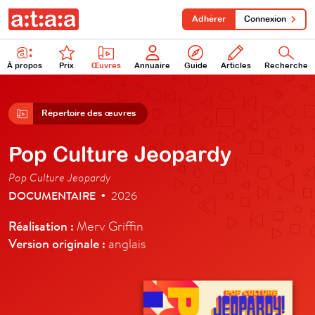
Adhérer
Connexion
À propos
Prix
Œuvres
Annuaire
Guide
Articles
Recherche
Répertoire des œuvres
Pop Culture Jeopardy
Pop Culture Jeopardy
DOCUMENTAIRE
2026
•
Réalisation :
Merv Griffin
Version originale :
anglais