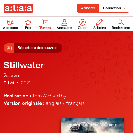
Adhérer
Connexion
À propos
Prix
Œuvres
Annuaire
Guide
Articles
Recherche
Répertoire des œuvres
Stillwater
Stillwater
FILM
2021
•
Réalisation :
Tom McCarthy
Version originale :
anglais / français