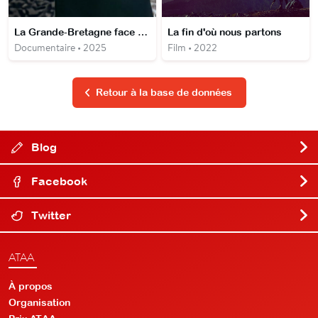
La Grande-Bretagne face au Blitz
La fin d'où nous partons
Documentaire • 2025
Film • 2022
Retour à la base de données
Blog
Facebook
Twitter
ATAA
À propos
Organisation