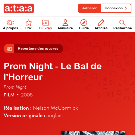
Adhérer
Connexion
À propos
Prix
Œuvres
Annuaire
Guide
Articles
Recherche
Répertoire des œuvres
Prom Night - Le Bal de
l'Horreur
Prom Night
FILM
2008
•
Réalisation :
Nelson McCormick
Version originale :
anglais