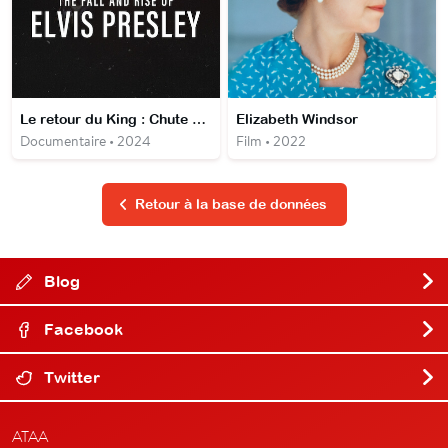
Le retour du King : Chute et apogée d'Elvis Presley
Elizabeth Windsor
Documentaire • 2024
Film • 2022
Retour à la base de données
Blog
Facebook
Twitter
ATAA