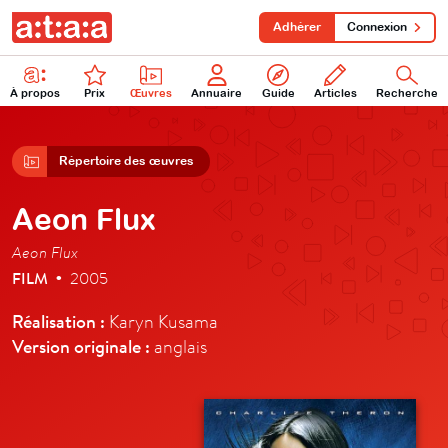
Adhérer
Connexion
À propos
Prix
Œuvres
Annuaire
Guide
Articles
Recherche
Répertoire des œuvres
Aeon Flux
Aeon Flux
FILM
2005
•
Réalisation :
Karyn Kusama
Version originale :
anglais