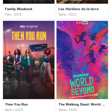
Family Weekend
Les Héritiers de la terre
Film • 2013
Série • 2022
Then You Run
The Walking Dead: World Beyond
Série • 2023
Série • 2020