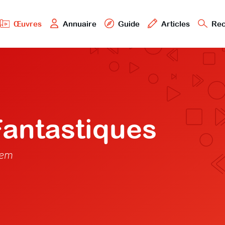
Œuvres
Annuaire
Guide
Articles
Rec
antastiques
hem