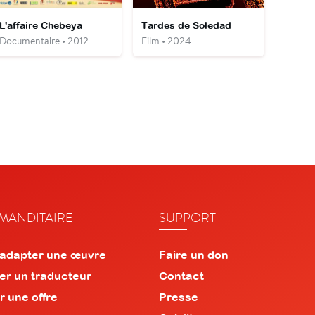
L'affaire Chebeya
Tardes de Soledad
Documentaire • 2012
Film • 2024
ANDITAIRE
SUPPORT
 adapter une œuvre
Faire un don
er un traducteur
Contact
r une offre
Presse