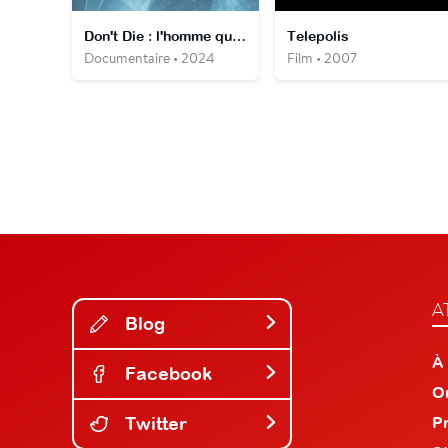
Don't Die : l'homme qui voulait être éternel
Telepolis
Documentaire • 2024
Film • 2007
A
Blog
À
Facebook
O
Twitter
P