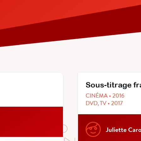
Sous-titrage f
CINÉMA • 2016
DVD, TV • 2017
Juliette Car