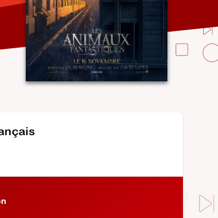
rançais
on