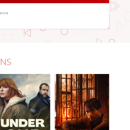
rance
ONS