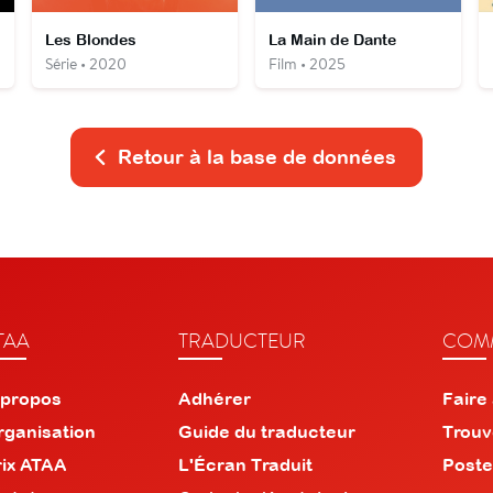
Les Blondes
La Main de Dante
Série • 2020
Film • 2025
Retour à la base de données
TAA
TRADUCTEUR
COMM
 propos
Adhérer
Faire
rganisation
Guide du traducteur
Trouv
rix ATAA
L'Écran Traduit
Poste