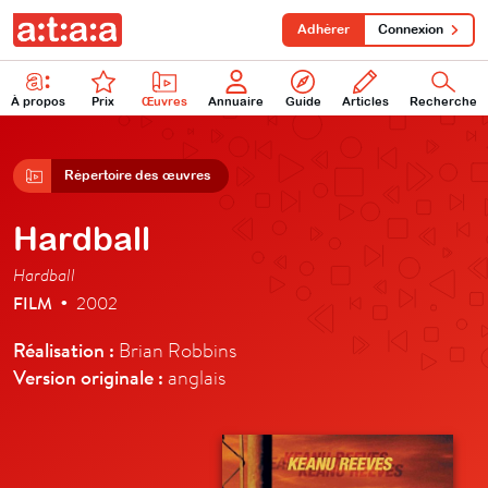
Adhérer
Connexion
À propos
Prix
Œuvres
Annuaire
Guide
Articles
Recherche
Répertoire des œuvres
Hardball
Hardball
FILM
2002
•
Réalisation :
Brian Robbins
Version originale :
anglais