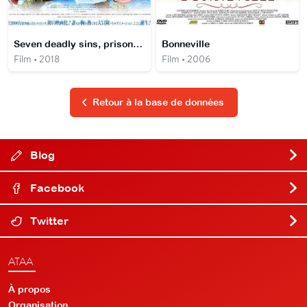
Seven deadly sins, prisoners of the sky
Bonneville
Film • 2018
Film • 2006
Retour à la base de données
Blog
Facebook
Twitter
ATAA
À propos
Organisation