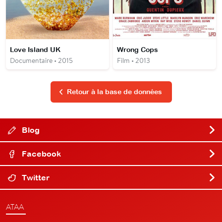
Love Island UK
Wrong Cops
Documentaire • 2015
Film • 2013
Retour à la base de données
Blog
Facebook
Twitter
ATAA