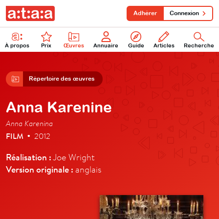
Adhérer
Connexion
À propos
Prix
Œuvres
Annuaire
Guide
Articles
Recherche
Répertoire des œuvres
Anna Karenine
Anna Karenina
FILM
2012
•
Réalisation :
Joe Wright
Version originale :
anglais