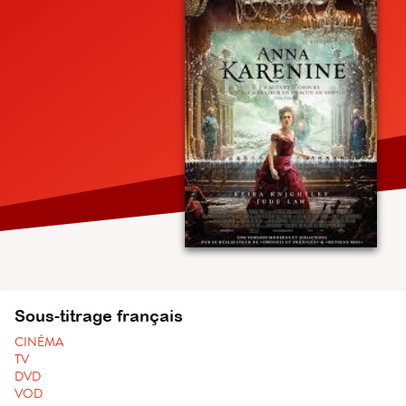
Sous-titrage français
CINÉMA
TV
DVD
VOD