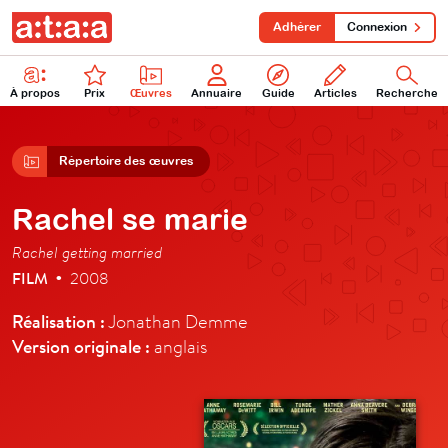
Adhérer
Connexion
À propos
Prix
Œuvres
Annuaire
Guide
Articles
Recherche
Répertoire des œuvres
Rachel se marie
Rachel getting married
FILM
2008
•
Réalisation :
Jonathan Demme
Version originale :
anglais