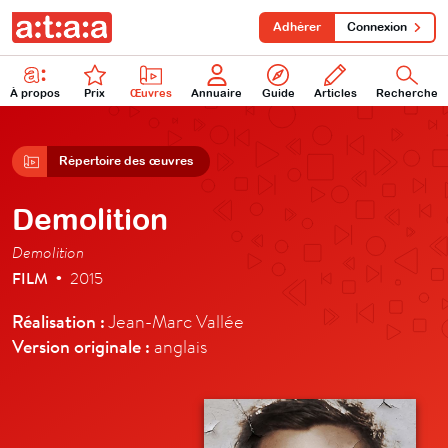
Adhérer
Connexion
À propos
Prix
Œuvres
Annuaire
Guide
Articles
Recherche
Répertoire des œuvres
Demolition
Demolition
FILM
2015
•
Réalisation :
Jean-Marc Vallée
Version originale :
anglais