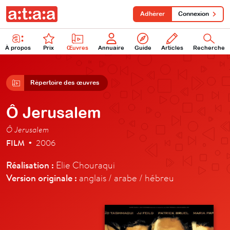
Adhérer
Connexion
À propos
Prix
Œuvres
Annuaire
Guide
Articles
Recherche
Répertoire des œuvres
Ô Jerusalem
Ô Jerusalem
FILM
2006
•
Réalisation :
Elie Chouraqui
Version originale :
anglais / arabe / hébreu