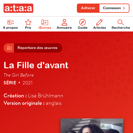
Adhérer
Connexion
À propos
Prix
Œuvres
Annuaire
Guide
Articles
Recherche
Répertoire des œuvres
La Fille d'avant
The Girl Before
SÉRIE
2021
•
Création :
Lisa Brühlmann
Version originale :
anglais