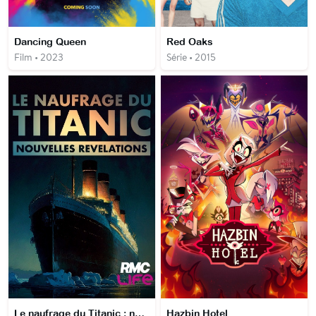
Dancing Queen
Red Oaks
Film • 2023
Série • 2015
Le naufrage du Titanic : nouvelles révélations
Hazbin Hotel