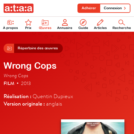
Adhérer
Connexion
À propos
Prix
Œuvres
Annuaire
Guide
Articles
Recherche
Répertoire des œuvres
Wrong Cops
Wrong Cops
FILM
2013
•
Réalisation :
Quentin Dupieux
Version originale :
anglais