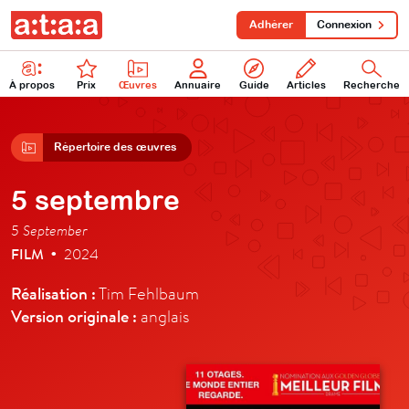
Adhérer
Connexion
À propos
Prix
Œuvres
Annuaire
Guide
Articles
Recherche
Répertoire des œuvres
5 septembre
5 September
FILM
2024
•
Réalisation :
Tim Fehlbaum
Version originale :
anglais