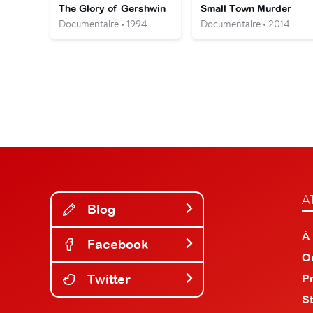
The Glory of Gershwin
Small Town Murder
Documentaire • 1994
Documentaire • 2014
A
Blog
À
Facebook
O
Twitter
P
S