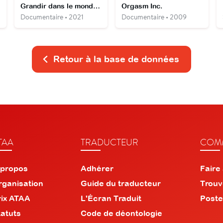
Grandir dans le monde animal
Orgasm Inc.
Documentaire • 2021
Documentaire • 2009
Retour à la base de données
TAA
TRADUCTEUR
COMM
 propos
Adhérer
Faire
rganisation
Guide du traducteur
Trouv
rix ATAA
L'Écran Traduit
Poste
tatuts
Code de déontologie