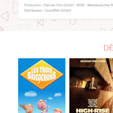
Production : Petrolio Film GmbH - WDR - Westdeutscher 
Distributeur : Grandfilm GmbH
DÉ