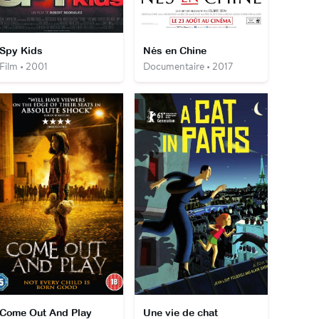
Spy Kids
Nés en Chine
Film • 2001
Documentaire • 2017
Come Out And Play
Une vie de chat