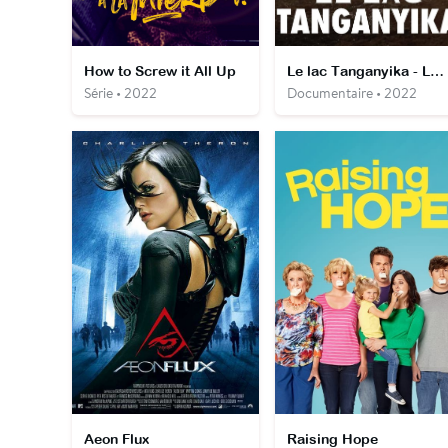
How to Screw it All Up
Le lac Tanganyika - La source de vie de l'Afrique
Série • 2022
Documentaire • 2022
Aeon Flux
Raising Hope