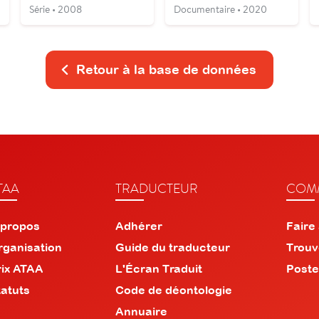
Série • 2008
Documentaire • 2020
Retour à la base de données
TAA
TRADUCTEUR
COMM
 propos
Adhérer
Faire
rganisation
Guide du traducteur
Trouv
rix ATAA
L'Écran Traduit
Poste
tatuts
Code de déontologie
Annuaire