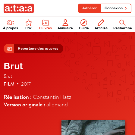
Adhérer
Connexion
À propos
Prix
Œuvres
Annuaire
Guide
Articles
Recherche
Répertoire des œuvres
Brut
Brut
FILM
2017
•
Réalisation :
Constantin Hatz
Version originale :
allemand