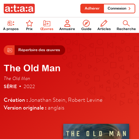
Adhérer
Connexion
À propos
Prix
Œuvres
Annuaire
Guide
Articles
Recherche
Répertoire des œuvres
The Old Man
The Old Man
SÉRIE
2022
•
Création :
Jonathan Stein, Robert Levine
Version originale :
anglais