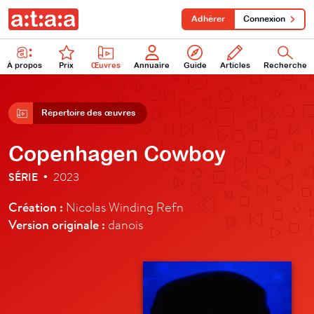
Adhérer
Connexion
À propos
Prix
Œuvres
Annuaire
Guide
Articles
Recherche
Répertoire des œuvres
Copenhagen Cowboy
SÉRIE
2023
•
Création :
Nicolas Winding Refn
Version originale :
danois