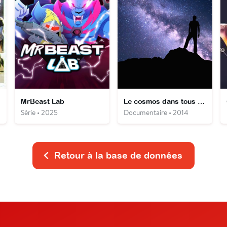
MrBeast Lab
Le cosmos dans tous ses états
Série • 2025
Documentaire • 2014
Retour à la base de données