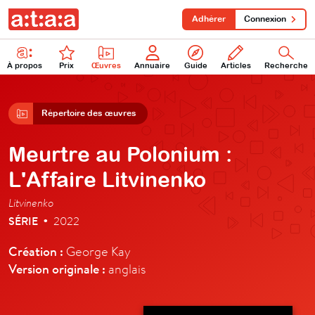
Adhérer
Connexion
À propos
Prix
Œuvres
Annuaire
Guide
Articles
Recherche
Répertoire des œuvres
Meurtre au Polonium :
L'Affaire Litvinenko
Litvinenko
SÉRIE
2022
•
Création :
George Kay
Version originale :
anglais