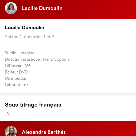
Lucille Dumoulin
Lucille Dumoulin
Saison 1, épisodes 1 et 3
Studio : Imagine
Direction artistique : Ivana Coppola
Diffuseur : M6
Éditeur DVD :
Distributeur :
Laboratoire :
Sous-titrage français
TV
Alexandra Barthès