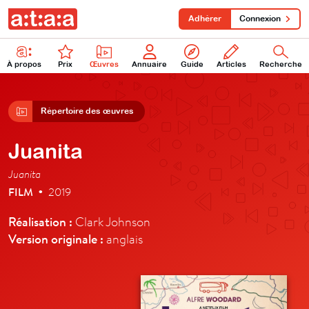
Adhérer
Connexion
À propos
Prix
Œuvres
Annuaire
Guide
Articles
Recherche
Répertoire des œuvres
Juanita
Juanita
FILM
2019
•
Réalisation :
Clark Johnson
Version originale :
anglais