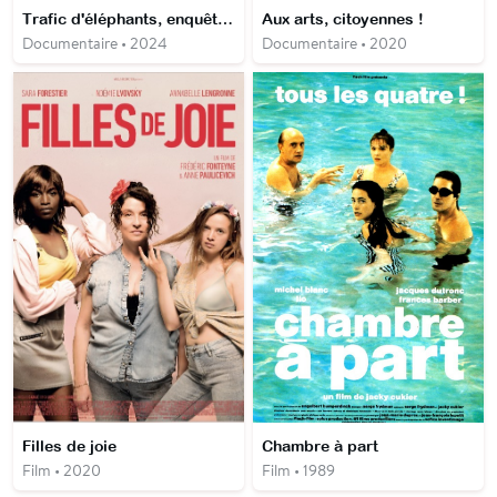
Trafic d'éléphants, enquête sous haute tension
Aux arts, citoyennes !
Documentaire • 2024
Documentaire • 2020
Filles de joie
Chambre à part
Film • 2020
Film • 1989