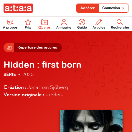
Adhérer
Connexion
À propos
Prix
Œuvres
Annuaire
Guide
Articles
Recherche
Répertoire des œuvres
Hidden : first born
SÉRIE
2020
•
Création :
Jonathan Sjöberg
Version originale :
suédois