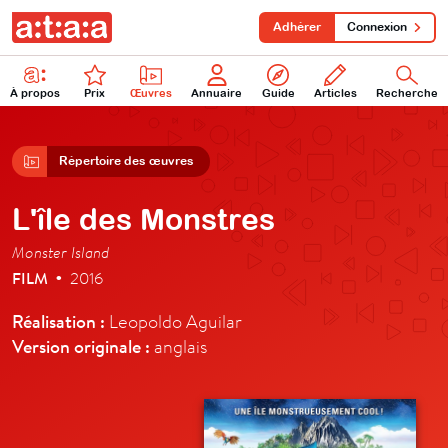
Adhérer
Connexion
À propos
Prix
Œuvres
Annuaire
Guide
Articles
Recherche
Répertoire des œuvres
L'île des Monstres
Monster Island
FILM
2016
•
Réalisation :
Leopoldo Aguilar
Version originale :
anglais