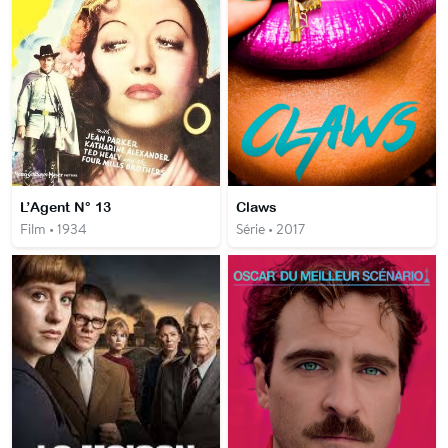
L’Agent N° 13
Claws
Film • 1934
Série • 2017