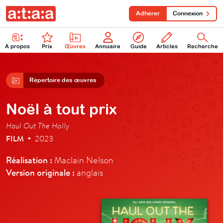
Adhérer
Connexion
À propos
Prix
Œuvres
Annuaire
Guide
Articles
Recherche
Répertoire des œuvres
Noël à tout prix
Haul Out The Holly
FILM
2023
•
Réalisation :
Maclain Nelson
Version originale :
anglais