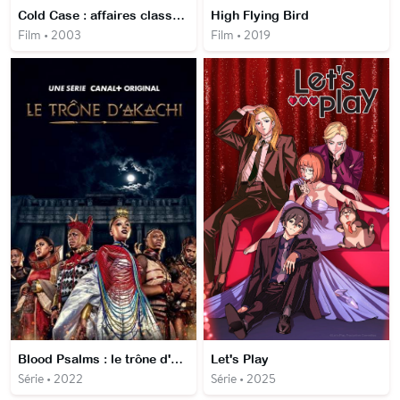
Cold Case : affaires classées
High Flying Bird
Film • 2003
Film • 2019
Blood Psalms : le trône d'Akachi
Let's Play
Série • 2022
Série • 2025