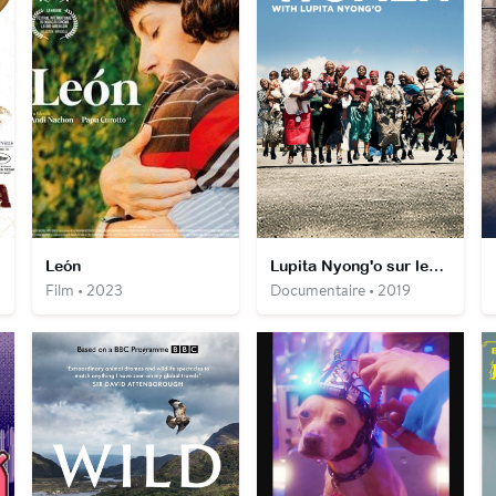
León
Lupita Nyong'o sur les traces des Amazones du Dahomey
Film • 2023
Documentaire • 2019