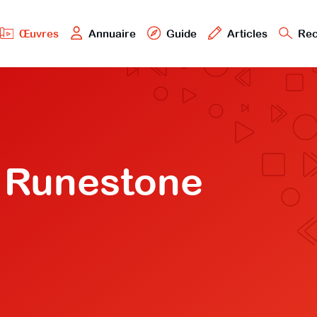
Œuvres
Annuaire
Guide
Articles
Rec
 Runestone