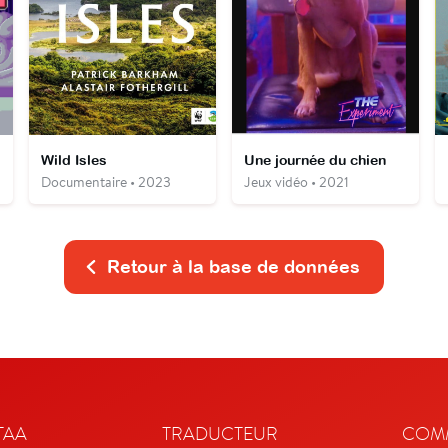
Wild Isles
Une journée du chien
Documentaire • 2023
Jeux vidéo • 2021
Retour à la base de données
TAA
TRADUCTEUR
COMM