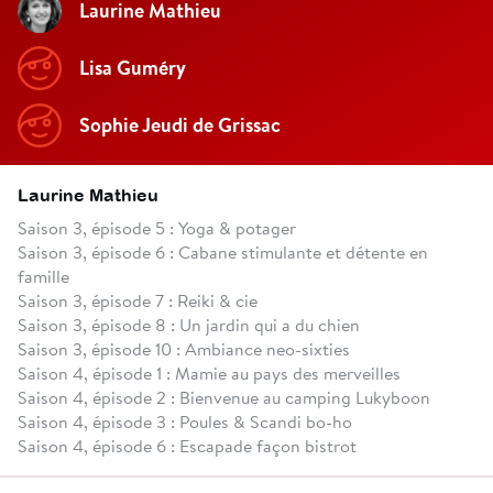
Laurine Mathieu
Lisa Guméry
Sophie Jeudi de Grissac
Laurine Mathieu
Saison 3, épisode 5 : Yoga & potager
Saison 3, épisode 6 : Cabane stimulante et détente en
famille
Saison 3, épisode 7 : Reiki & cie
Saison 3, épisode 8 : Un jardin qui a du chien
Saison 3, épisode 10 : Ambiance neo-sixties
Saison 4, épisode 1 : Mamie au pays des merveilles
Saison 4, épisode 2 : Bienvenue au camping Lukyboon
Saison 4, épisode 3 : Poules & Scandi bo-ho
Saison 4, épisode 6 : Escapade façon bistrot