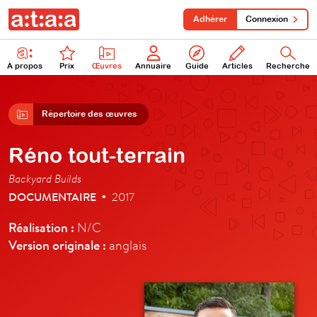
Adhérer
Connexion
À propos
Prix
Œuvres
Annuaire
Guide
Articles
Recherche
Répertoire des œuvres
Réno tout-terrain
Backyard Builds
DOCUMENTAIRE
2017
•
Réalisation :
N/C
Version originale :
anglais