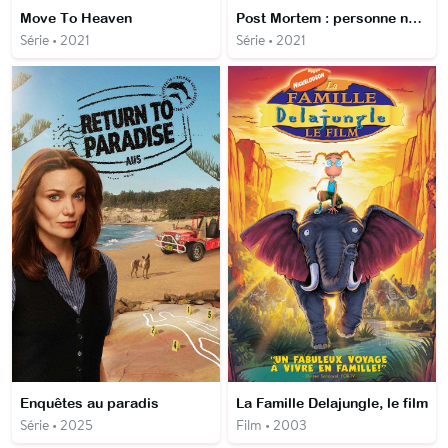
Move To Heaven
Post Mortem : personne ne meurt à Skarnes
Série • 2021
Série • 2021
Enquêtes au paradis
La Famille Delajungle, le film
Série • 2025
Film • 2003