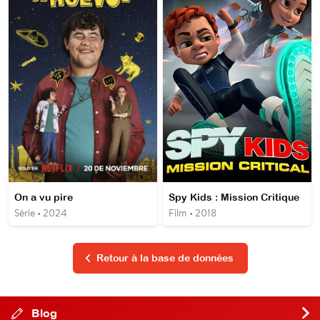
On a vu pire
Spy Kids : Mission Critique
Série • 2024
Film • 2018
Retour à la base de données
Blog