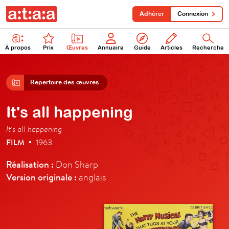
Adhérer
Connexion
À propos
Prix
Œuvres
Annuaire
Guide
Articles
Recherche
Répertoire des œuvres
It's all happening
It's all happening
FILM
1963
•
Réalisation :
Don Sharp
Version originale :
anglais