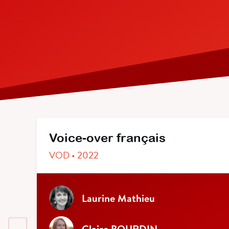
Voice-over français
VOD • 2022
Laurine Mathieu
Claire BOURDIN