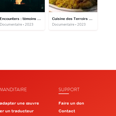
Encounters : témoins d'un autre type
Cuisine des Terroirs Le Cap Bon, Tunisie
Documentaire • 2023
Documentaire • 2023
ANDITAIRE
SUPPORT
 adapter une œuvre
Faire un don
er un traducteur
Contact