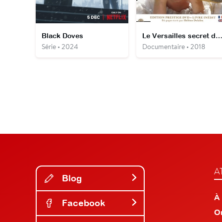
Black Doves
Le Versailles secret de Marie-Antoinet
Série • 2024
Documentaire • 2018
A
Blog
À
Facebook
O