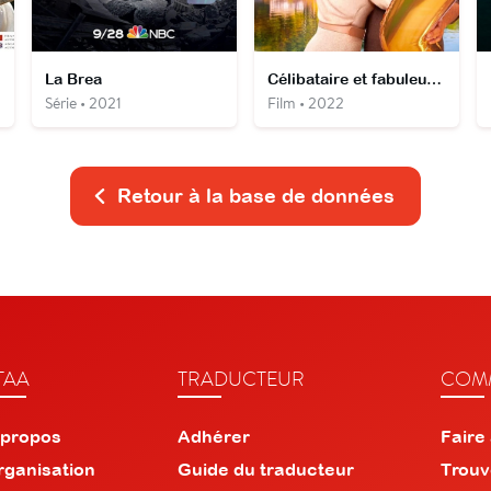
te
La Brea
Célibataire et fabuleuse !
Série • 2021
Film • 2022
Retour à la base de données
TAA
TRADUCTEUR
COMM
 propos
Adhérer
Faire
rganisation
Guide du traducteur
Trouv