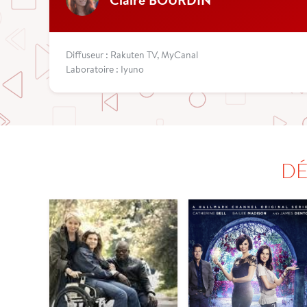
Diffuseur : Rakuten TV, MyCanal
Laboratoire : Iyuno
DÉ