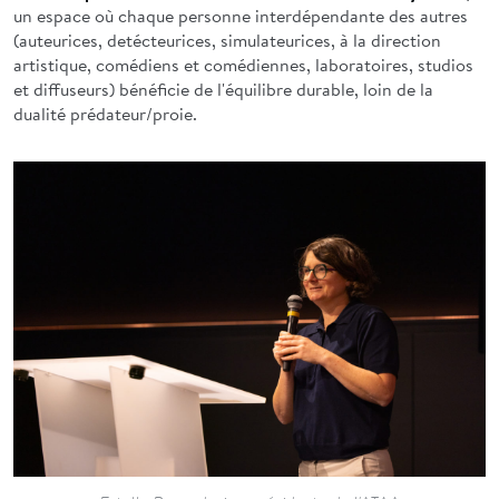
un espace où chaque personne interdépendante des autres
(auteurices, detécteurices, simulateurices, à la direction
artistique, comédiens et comédiennes, laboratoires, studios
et diffuseurs) bénéficie de l'équilibre durable, loin de la
dualité prédateur/proie.