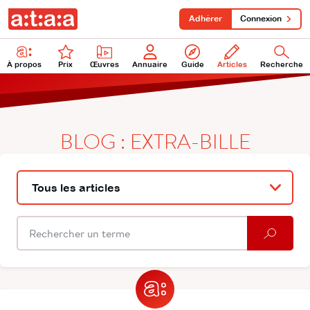
Adhérer
Connexion
À propos
Prix
Œuvres
Annuaire
Guide
Articles
Recherche
BLOG : EXTRA-BILLE