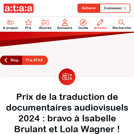
Adhérer
Connexion
À propos
Prix
Œuvres
Annuaire
Guide
Articles
Recherche
Blog
Prix ATAA
Prix de la traduction de
documentaires audiovisuels
2024 : bravo à Isabelle
Brulant et Lola Wagner !