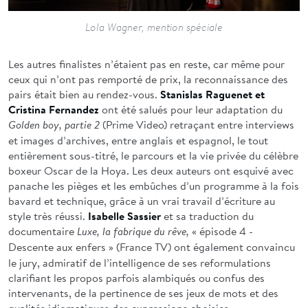
Lola Wagner, mention spéciale
Les autres finalistes n’étaient pas en reste, car même pour
ceux qui n’ont pas remporté de prix, la reconnaissance des
pairs était bien au rendez-vous.
Stanislas Raguenet et
Cristina Fernandez
ont été salués pour leur adaptation du
(Prime Video) retraçant entre interviews
Golden boy, partie 2
et images d’archives, entre anglais et espagnol, le tout
entièrement sous-titré, le parcours et la vie privée du célèbre
boxeur Oscar de la Hoya. Les deux auteurs ont esquivé avec
panache les pièges et les embûches d’un programme à la fois
bavard et technique, grâce à un vrai travail d’écriture au
style très réussi.
Isabelle Sassier
et sa traduction du
documentaire
« épisode 4 -
Luxe, la fabrique du rêve,
Descente aux enfers »
(France TV) ont également convaincu
le jury, admiratif de l’intelligence de ses reformulations
clarifiant les propos parfois alambiqués ou confus des
intervenants, de la pertinence de ses jeux de mots et des
qualités idiomatiques des expressions choisies.