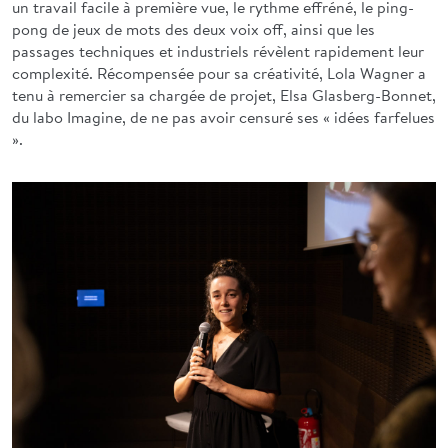
un travail facile à première vue, le rythme effréné, le ping-
pong de jeux de mots des deux voix off, ainsi que les
passages techniques et industriels révèlent rapidement leur
complexité. Récompensée pour sa créativité, Lola Wagner a
tenu à remercier sa chargée de projet, Elsa Glasberg-Bonnet,
du labo Imagine, de ne pas avoir censuré ses « idées farfelues
».