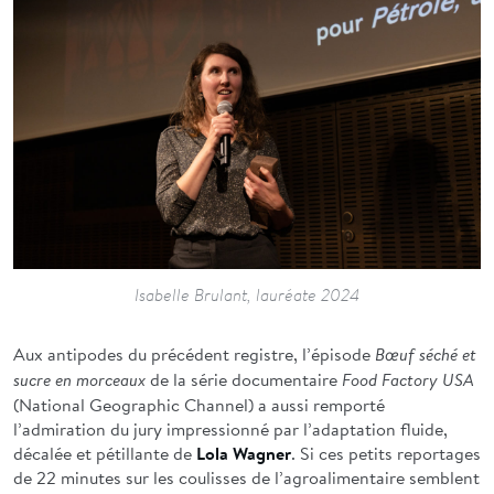
Isabelle Brulant, lauréate 2024
Aux antipodes du précédent registre, l’épisode
Bœuf séché et
de la série documentaire
sucre en morceaux
Food Factory USA
(National Geographic Channel) a aussi remporté
l’admiration du jury impressionné par l’adaptation fluide,
décalée et pétillante de
Lola Wagner
. Si ces petits reportages
de 22 minutes sur les coulisses de l’agroalimentaire semblent