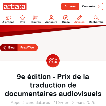
Adhérer
Connexion
À propos
Prix
Œuvres
Annuaire
Guide
Articles
Recherche
Blog
Prix ATAA
9e édition - Prix de la
traduction de
documentaires audiovisuels
Appel à candidatures : 2 février - 2 mars 2026