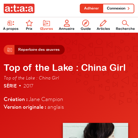
Adhérer
Connexion
À propos
Prix
Œuvres
Annuaire
Guide
Articles
Recherche
Répertoire des œuvres
Top of the Lake : China Girl
Top of the Lake : China Girl
SÉRIE
2017
•
Création :
Jane Campion
Version originale :
anglais