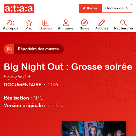
Adhérer
Connexion
À propos
Prix
Œuvres
Annuaire
Guide
Articles
Recherche
Répertoire des œuvres
Big Night Out : Grosse soirée
Big Night Out
DOCUMENTAIRE
2016
•
Réalisation :
N/C
Version originale :
anglais