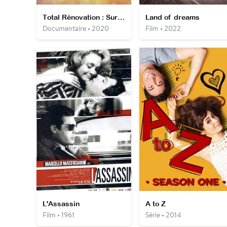
Total Rénovation : Surprises de stars
Land of dreams
Documentaire • 2020
Film • 2022
L'Assassin
A to Z
Film • 1961
Série • 2014