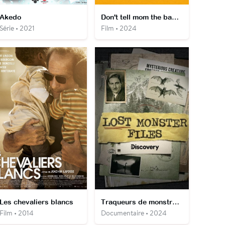
Akedo
Don't tell mom the babysitter's dead
Série • 2021
Film • 2024
Les chevaliers blancs
Traqueurs de monstres : l'enquête continue
Film • 2014
Documentaire • 2024