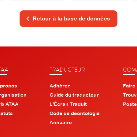
Retour à la base de données
TAA
TRADUCTEUR
COMM
 propos
Adhérer
Faire
rganisation
Guide du traducteur
Trouv
rix ATAA
L'Écran Traduit
Poste
tatuts
Code de déontologie
Annuaire