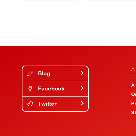
A
Blog
À
Facebook
O
Twitter
P
S