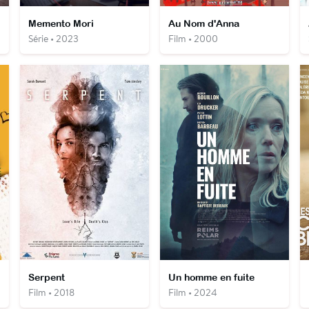
Memento Mori
Au Nom d'Anna
Série • 2023
Film • 2000
Serpent
Un homme en fuite
Film • 2018
Film • 2024