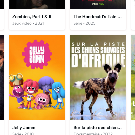
Zombies, Part I & II
The Handmaid's Tale : la servante écarlate
Jeux vidéo • 2021
Série • 2025
Jelly Jamm
Sur la piste des chiens sauvages d'Afrique
Série • 2010
Documentaire • 2022