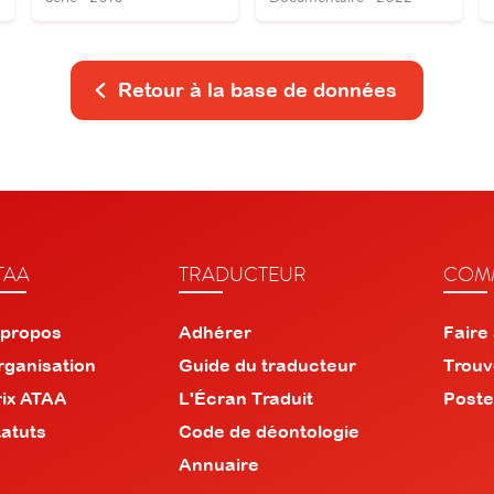
Retour à la base de données
TAA
TRADUCTEUR
COMM
 propos
Adhérer
Faire
rganisation
Guide du traducteur
Trouv
rix ATAA
L'Écran Traduit
Poste
tatuts
Code de déontologie
Annuaire