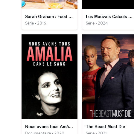
Sarah Graham : Food Safari
Les Mauvais Calculs de Tribhuvan Mishra
Série • 2016
Série • 2024
Nous avons tous Amália dans le sang : Amália Rodriguez et le monde du fado
The Beast Must Die
Documentaire • 2020
Série • 2021