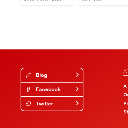
A
Blog
À
Facebook
O
Twitter
P
S