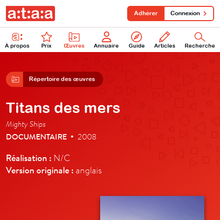
Adhérer
Connexion
À propos
Prix
Œuvres
Annuaire
Guide
Articles
Recherche
Répertoire des œuvres
Titans des mers
Mighty Ships
DOCUMENTAIRE
2008
•
Réalisation :
N/C
Version originale :
anglais