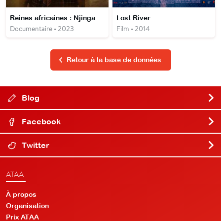
Reines africaines : Njinga
Lost River
Documentaire • 2023
Film • 2014
Retour à la base de données
Blog
Facebook
Twitter
ATAA
À propos
Organisation
Prix ATAA